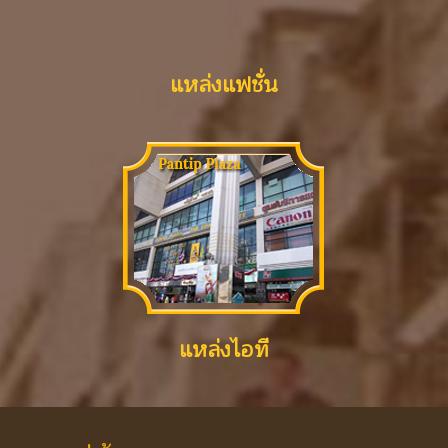
แหล่งแฟชั่น
แหล่งไอที