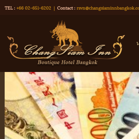
TEL :
+66 02-651-6202
|
Contact :
rsvn@changsiaminnbangkok.